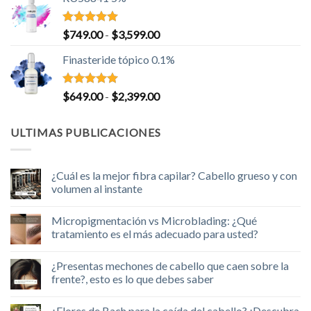
precios:
desde
$699.00
Valorado
Rango
$
749.00
-
$
3,599.00
con
5.00
hasta
de
de 5
Finasteride tópico 0.1%
$3,099.00
precios:
desde
$749.00
Valorado
Rango
$
649.00
-
$
2,399.00
con
5.00
hasta
de
de 5
$3,599.00
precios:
ULTIMAS PUBLICACIONES
desde
$649.00
hasta
¿Cuál es la mejor fibra capilar? Cabello grueso y con
$2,399.00
volumen al instante
No
hay
Micropigmentación vs Microblading: ¿Qué
comentarios
en
tratamiento es el más adecuado para usted?
¿Cuál
es
No
la
hay
¿Presentas mechones de cabello que caen sobre la
mejor
comentarios
fibra
en
frente?, esto es lo que debes saber
capilar?
Micropigmentación
Cabello
vs
No
grueso
Microblading:
hay
¿Flores de Bach para la caída del cabello? ¡Descubra
y
¿Qué