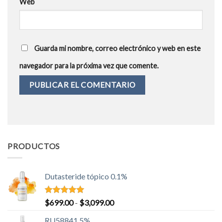
Web
Guarda mi nombre, correo electrónico y web en este
navegador para la próxima vez que comente.
PRODUCTOS
Dutasteride tópico 0.1%
Valorado
Rango
$
699.00
-
$
3,099.00
con
5.00
de
de 5
RU58841 5%