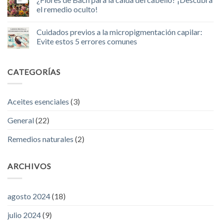
comentarios
con
tratamiento
en
el remedio oculto!
volumen
es
¿Presentas
al
el
mechones
No
instante
más
de
hay
Cuidados previos a la micropigmentación capilar:
adecuado
cabello
comentarios
para
que
en
Evite estos 5 errores comunes
usted?
caen
¿Flores
sobre
de
No
la
Bach
hay
frente?,
para
comentarios
CATEGORÍAS
esto
la
en
es
caída
Cuidados
lo
del
previos
que
cabello?
a
debes
¡Descubra
la
Aceites esenciales
(3)
saber
el
micropigmentación
remedio
capilar:
oculto!
Evite
General
(22)
estos
5
errores
Remedios naturales
(2)
comunes
ARCHIVOS
agosto 2024
(18)
julio 2024
(9)