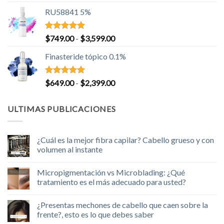
con
5.00
de
de 5
RU58841 5%
precios:
desde
$699.00
Valorado
Rango
$
749.00
-
$
3,599.00
con
5.00
hasta
de
de 5
Finasteride tópico 0.1%
$3,099.00
precios:
desde
$749.00
Valorado
Rango
$
649.00
-
$
2,399.00
con
5.00
hasta
de
de 5
$3,599.00
precios:
ULTIMAS PUBLICACIONES
desde
$649.00
hasta
¿Cuál es la mejor fibra capilar? Cabello grueso y con
$2,399.00
volumen al instante
No
hay
Micropigmentación vs Microblading: ¿Qué
comentarios
en
tratamiento es el más adecuado para usted?
¿Cuál
es
No
la
hay
¿Presentas mechones de cabello que caen sobre la
mejor
comentarios
fibra
en
frente?, esto es lo que debes saber
capilar?
Micropigmentación