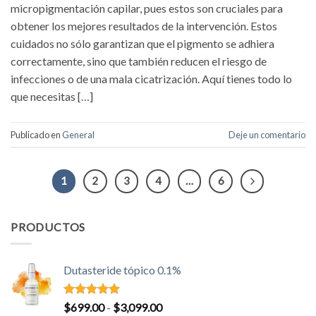
micropigmentación capilar, pues estos son cruciales para
obtener los mejores resultados de la intervención. Estos
cuidados no sólo garantizan que el pigmento se adhiera
correctamente, sino que también reducen el riesgo de
infecciones o de una mala cicatrización. Aquí tienes todo lo
que necesitas […]
Publicado en
General
Deje un comentario
1
2
3
4
…
6
PRODUCTOS
Dutasteride tópico 0.1%
Valorado
Rango
$
699.00
-
$
3,099.00