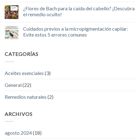
Cabello
vs
No
grueso
Microblading:
hay
¿Flores de Bach para la caída del cabello? ¡Descubra
y
¿Qué
comentarios
con
tratamiento
en
el remedio oculto!
volumen
es
¿Presentas
al
el
mechones
No
instante
más
de
hay
Cuidados previos a la micropigmentación capilar:
adecuado
cabello
comentarios
para
que
en
Evite estos 5 errores comunes
usted?
caen
¿Flores
sobre
de
No
la
Bach
hay
frente?,
para
comentarios
CATEGORÍAS
esto
la
en
es
caída
Cuidados
lo
del
previos
que
cabello?
a
debes
¡Descubra
la
Aceites esenciales
(3)
saber
el
micropigmentación
remedio
capilar:
oculto!
Evite
General
(22)
estos
5
errores
Remedios naturales
(2)
comunes
ARCHIVOS
agosto 2024
(18)