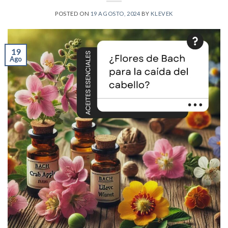
POSTED ON
19 AGOSTO, 2024
BY
KLEVEK
19
Ago