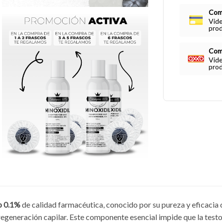
Comp
Vide
prod
Com
Vide
pro
o 0.1%
de calidad farmacéutica, conocido por su pureza y eficacia 
regeneración capilar. Este componente esencial impide que la test