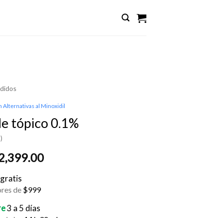
didos
n Alternativas al Minoxidil
de tópico 0.1%
)
Rango
2,399.00
de
gratis
precios:
desde
res de
$999
$649.00
re
3 a 5 días
hasta