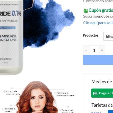
Comprando antes
Cupón gratis
Suscribiéndote c
Clic aquí para soli
Productos
Finasteride tópico
Medios de
¡Paga en
Tarjetas dé