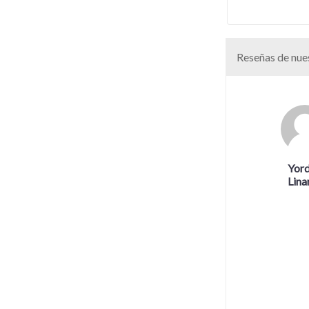
Reseñas de nues
Yor
Lina