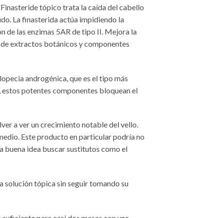
Finasteride tópico trata la caída del cabello
udo. La finasterida actúa impidiendo la
n de las enzimas 5AR de tipo II. Mejora la
or de extractos botánicos y componentes
alopecia androgénica, que es el tipo más
s, estos potentes componentes bloquean el
lver a ver un crecimiento notable del vello.
medio. Este producto en particular podría no
na buena idea buscar sustitutos como el
a solución tópica sin seguir tomando su
 suficiente para casi dos meses con una