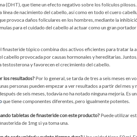
a (DHT), que tiene un efecto negativo sobre los folículos pilosos. 
 la línea de nacimiento del cabello, así como en todo el cuero cabell
que provoca daños foliculares en los hombres, mediante la inhibició
órmulas para el cuidado del cabello al actuar como un gran portad
 finasteride tópico combina dos activos eficientes para tratar la 
l cabello provocada por causas hormonales y hereditarias. Junto
 testosterona y favorecen el crecimiento del cabello.
 los resultados?
Por lo general, se tarda de tres a seis meses en vo
gunas personas pueden empezar a ver resultados a partir del mes y 
, después de seis meses, todavía no ha notado ninguna mejoría. Es u
o
que tiene componentes diferentes, pero igualmente potentes.
ndo tabletas de finasteride con este producto?
Puede utilizar est
finasterida de 1mg si ya toma una.
en de cada unidad y cuánto tiempo dura?
Una unidad tiene 50 ml. Es