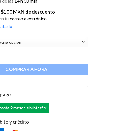
 de las
14 h
30 min
$2,399.00
$100 MXN de descuento
on tu
correo electrónico
citarlo
 0.1% cantidad
COMPRAR AHORA
 pago
hasta 9 meses sin interés
!
bito y crédito