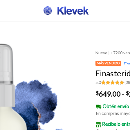
Nuevo | +7200 ven
MÁS VENDIDO
1º e
Finasteri
5.0
(38
Valorado
38
649.00
-
$
$
con
5.00
de 5 en
base a
Obtén envío
valoraciones
de clientes
En compras mayo
Recíbelo ent