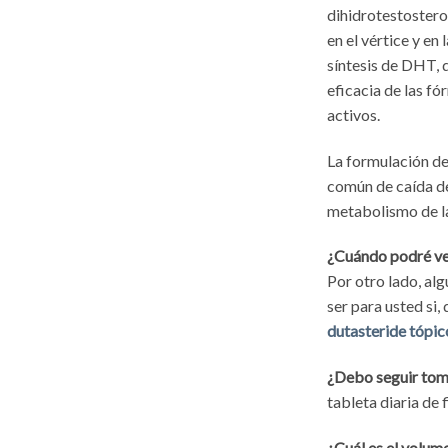
dihidrotestosteron
en el vértice y en
síntesis de DHT, 
eficacia de las f
activos.
La formulación del
común de caída de
metabolismo de la
¿Cuándo podré ver
Por otro lado, al
ser para usted si
dutasteride tópic
¿Debo seguir toma
tableta diaria de 
¿Cuál es el volum