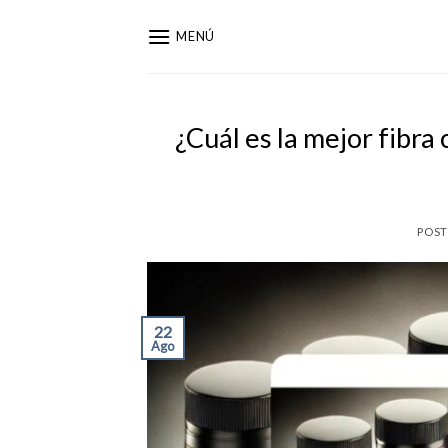
Saltar
al
MENÚ
contenido
¿Cuál es la mejor fibra
POS
22
Ago