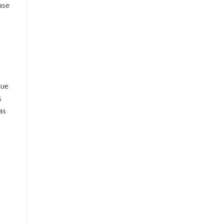
ase
gue
s
as