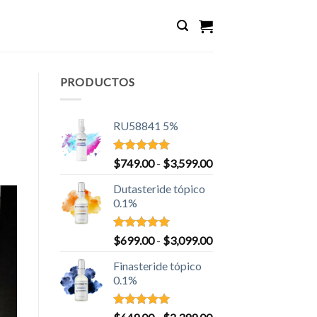
PRODUCTOS
RU58841 5%
Valorado
Rango
$
749.00
-
$
3,599.00
con
5.00
de
de 5
Dutasteride tópico
precios:
0.1%
desde
$749.00
hasta
Valorado
Rango
$
699.00
-
$
3,099.00
con
5.00
$3,599.00
de
de 5
Finasteride tópico
precios:
0.1%
desde
$699.00
hasta
Valorado
Rango