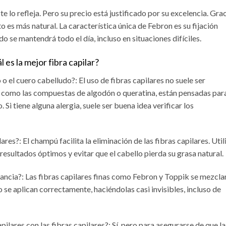
e lo refleja. Pero su precio está justificado por su excelencia. Gra
to es más natural. La característica única de Febron es su fijación
o se mantendrá todo el día, incluso en situaciones difíciles.
es la mejor fibra capilar?
 o el cuero cabelludo?: El uso de fibras capilares no suele ser
es, como las compuestas de algodón o queratina, están pensadas par
 Si tiene alguna alergia, suele ser buena idea verificar los
s?: El champú facilita la eliminación de las fibras capilares. Util
resultados óptimos y evitar que el cabello pierda su grasa natural.
stancia?: Las fibras capilares finas como Febron y Toppik se mezcla
se aplican correctamente, haciéndolas casi invisibles, incluso de
pilares con las fibras capilares?: Sí, pero para asegurarse de que la