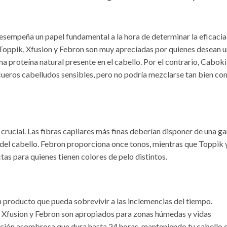
desempeña un papel fundamental a la hora de determinar la eficacia
. Toppik, Xfusion y Febron son muy apreciadas por quienes desean 
a proteína natural presente en el cabello. Por el contrario, Caboki
cueros cabelludos sensibles, pero no podría mezclarse tan bien c
crucial. Las fibras capilares más finas deberían disponer de una g
del cabello. Febron proporciona once tonos, mientras que Toppik 
tas para quienes tienen colores de pelo distintos.
un producto que pueda sobrevivir a las inclemencias del tiempo.
k, Xfusion y Febron son apropiados para zonas húmedas y vidas
ación asombrosa que dura hasta 24 horas, manteniendo tu cabello 