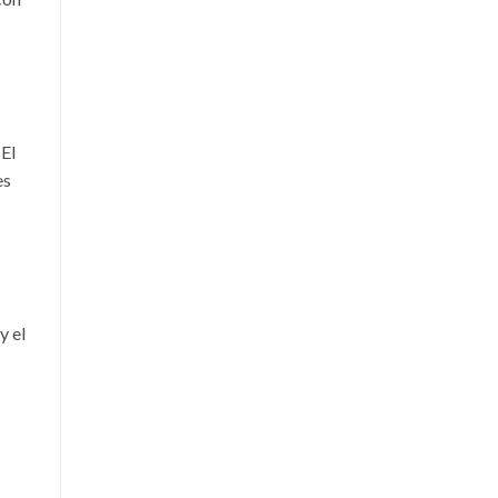
 El
es
y el