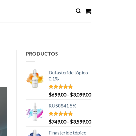
PRODUCTOS
Dutasteride tópico
0.1%
Valorado
Rango
$
699.00
-
$
3,099.00
con
5.00
de
de 5
RU58841 5%
precios:
desde
$699.00
Valorado
Rango
$
749.00
-
$
3,599.00
con
5.00
hasta
de
de 5
Finasteride tópico
$3,099.00
precios: