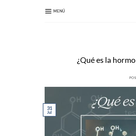
Saltar
al
MENÚ
contenido
¿Qué es la hormo
PO
31
Jul