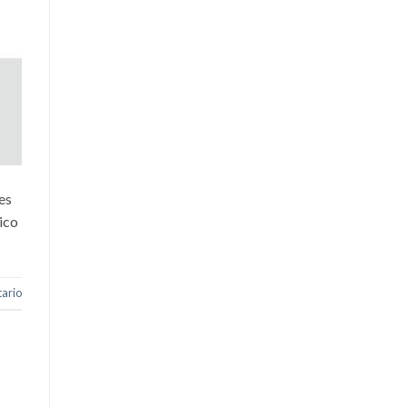
es
ico
ario