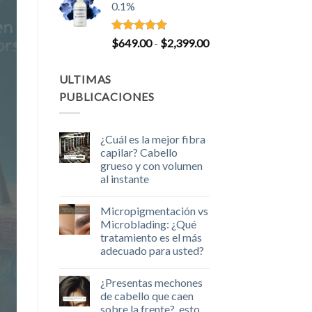
0.1%
desde
$749.00
hasta
Valorado
Rango
$
649.00
-
$
2,399.00
con
5.00
$3,599.00
de
de 5
precios:
ULTIMAS
desde
PUBLICACIONES
$649.00
hasta
$2,399.00
¿Cuál es la mejor fibra
capilar? Cabello
grueso y con volumen
al instante
No
hay
Micropigmentación vs
comentarios
en
Microblading: ¿Qué
¿Cuál
tratamiento es el más
es
la
adecuado para usted?
mejor
fibra
No
capilar?
hay
¿Presentas mechones
Cabello
comentarios
en
grueso
de cabello que caen
Micropigmentación
y
sobre la frente?, esto
vs
con