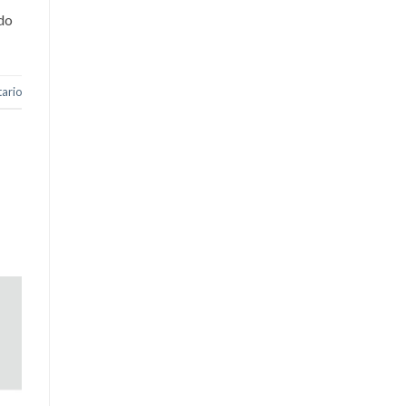
do
ario