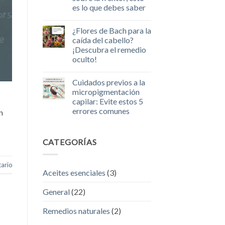
Microblading:
volumen
es lo que debes saber
¿Qué
al
tratamiento
No
instante
es
hay
¿Flores de Bach para la
el
comentarios
en
más
caída del cabello?
¿Presentas
adecuado
¡Descubra el remedio
mechones
para
de
usted?
oculto!
cabello
que
No
caen
hay
Cuidados previos a la
sobre
comentarios
en
la
micropigmentación
¿Flores
frente?,
capilar: Evite estos 5
de
esto
Bach
es
errores comunes
n
para
lo
la
No
que
caída
hay
debes
del
comentarios
saber
CATEGORÍAS
en
cabello?
Cuidados
¡Descubra
previos
el
a
remedio
ario
la
oculto!
Aceites esenciales
(3)
micropigmentación
capilar:
Evite
General
(22)
estos
5
errores
Remedios naturales
(2)
comunes