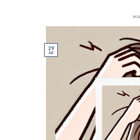
PO
29
Jul